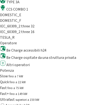
TYPE 3A
CCS COMBO 1
DOMESTIC_E
DOMESTIC_F
IEC_60309_2 three 32
IEC_60309_2 three 16
TESLA_R
Operatore
Be Charge accessibili h24
Be Charge ospitate da una struttura privata
Altri operatori
Potenza
Slow
fino a 7 kW
Quick
fino a 22 kW
Fast
fino a 75 kW
Fast+
fino a 149 kW
Ultrafast
superiori a 150 kW