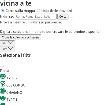
vicina a te
Cerca sulla mappa
Lista delle stazioni
Indirizzo
Cerca
Prova a inserire un indirizzo più preciso.
Digita e seleziona l'indirizzo per trovare le colonnine disponibili
Trova la colonnina piú vicina
Filtri
Filtri
Seleziona i filtri
Presa
TYPE 2
CCS COMBO
CHAdeMO
TYPE 1