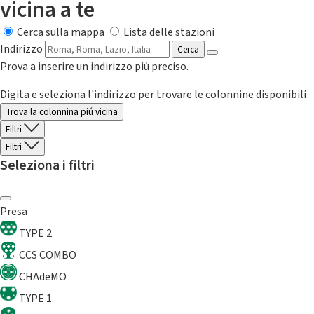
vicina a te
Cerca sulla mappa
Lista delle stazioni
Indirizzo
Cerca
Prova a inserire un indirizzo più preciso.
Digita e seleziona l'indirizzo per trovare le colonnine disponibili
Trova la colonnina piú vicina
Filtri
Filtri
Seleziona i filtri
Presa
TYPE 2
CCS COMBO
CHAdeMO
TYPE 1