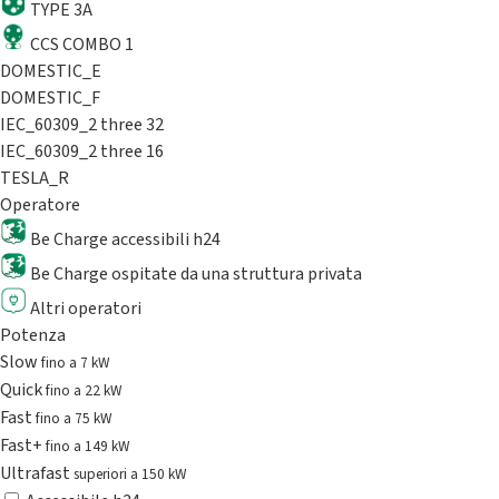
TYPE 3A
CCS COMBO 1
DOMESTIC_E
DOMESTIC_F
IEC_60309_2 three 32
IEC_60309_2 three 16
TESLA_R
Operatore
Be Charge accessibili h24
Be Charge ospitate da una struttura privata
Altri operatori
Potenza
Slow
fino a 7 kW
Quick
fino a 22 kW
Fast
fino a 75 kW
Fast+
fino a 149 kW
Ultrafast
superiori a 150 kW