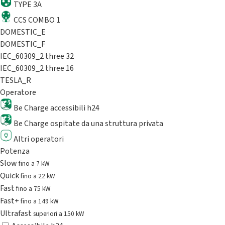
TYPE 3A
CCS COMBO 1
DOMESTIC_E
DOMESTIC_F
IEC_60309_2 three 32
IEC_60309_2 three 16
TESLA_R
Operatore
Be Charge accessibili h24
Be Charge ospitate da una struttura privata
Altri operatori
Potenza
Slow
fino a 7 kW
Quick
fino a 22 kW
Fast
fino a 75 kW
Fast+
fino a 149 kW
Ultrafast
superiori a 150 kW