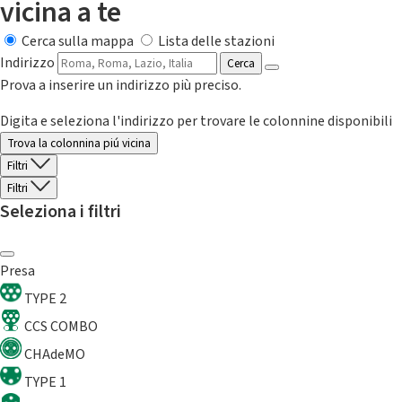
vicina a te
Cerca sulla mappa
Lista delle stazioni
Indirizzo
Cerca
Prova a inserire un indirizzo più preciso.
Digita e seleziona l'indirizzo per trovare le colonnine disponibili
Trova la colonnina piú vicina
Filtri
Filtri
Seleziona i filtri
Presa
TYPE 2
CCS COMBO
CHAdeMO
TYPE 1