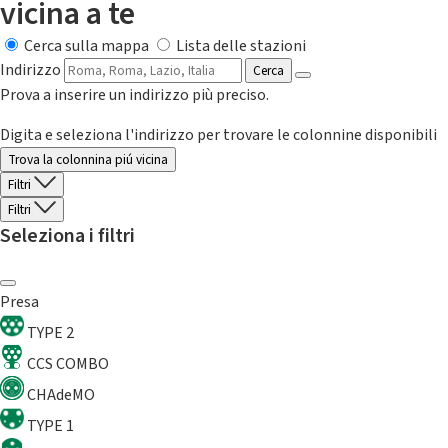
vicina a te
Cerca sulla mappa
Lista delle stazioni
Indirizzo
Cerca
Prova a inserire un indirizzo più preciso.
Digita e seleziona l'indirizzo per trovare le colonnine disponibili
Trova la colonnina piú vicina
Filtri
Filtri
Seleziona i filtri
Presa
TYPE 2
CCS COMBO
CHAdeMO
TYPE 1