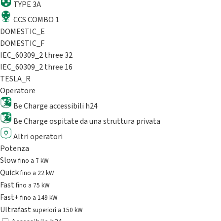
TYPE 3A
CCS COMBO 1
DOMESTIC_E
DOMESTIC_F
IEC_60309_2 three 32
IEC_60309_2 three 16
TESLA_R
Operatore
Be Charge accessibili h24
Be Charge ospitate da una struttura privata
Altri operatori
Potenza
Slow
fino a 7 kW
Quick
fino a 22 kW
Fast
fino a 75 kW
Fast+
fino a 149 kW
Ultrafast
superiori a 150 kW