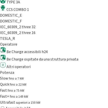
TYPE 3A
CCS COMBO 1
DOMESTIC_E
DOMESTIC_F
IEC_60309_2 three 32
IEC_60309_2 three 16
TESLA_R
Operatore
Be Charge accessibili h24
Be Charge ospitate da una struttura privata
Altri operatori
Potenza
Slow
fino a 7 kW
Quick
fino a 22 kW
Fast
fino a 75 kW
Fast+
fino a 149 kW
Ultrafast
superiori a 150 kW