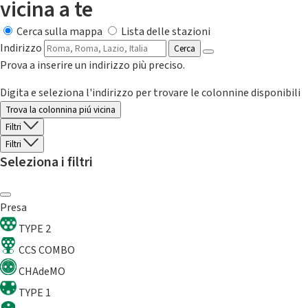
vicina a te
Cerca sulla mappa
Lista delle stazioni
Indirizzo
Cerca
Prova a inserire un indirizzo più preciso.
Digita e seleziona l'indirizzo per trovare le colonnine disponibili
Trova la colonnina piú vicina
Filtri
Filtri
Seleziona i filtri
Presa
TYPE 2
CCS COMBO
CHAdeMO
TYPE 1