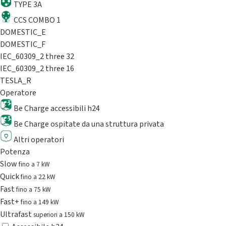
TYPE 3A
CCS COMBO 1
DOMESTIC_E
DOMESTIC_F
IEC_60309_2 three 32
IEC_60309_2 three 16
TESLA_R
Operatore
Be Charge accessibili h24
Be Charge ospitate da una struttura privata
Altri operatori
Potenza
Slow
fino a 7 kW
Quick
fino a 22 kW
Fast
fino a 75 kW
Fast+
fino a 149 kW
Ultrafast
superiori a 150 kW