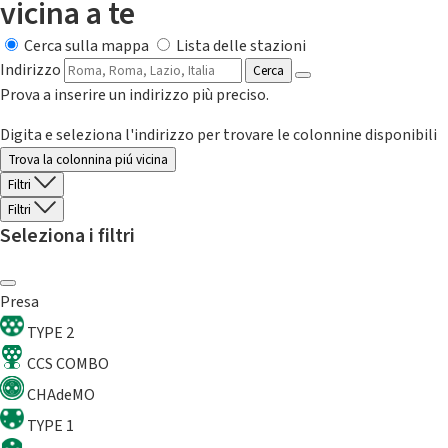
vicina a te
Cerca sulla mappa
Lista delle stazioni
Indirizzo
Cerca
Prova a inserire un indirizzo più preciso.
Digita e seleziona l'indirizzo per trovare le colonnine disponibili
Trova la colonnina piú vicina
Filtri
Filtri
Seleziona i filtri
Presa
TYPE 2
CCS COMBO
CHAdeMO
TYPE 1