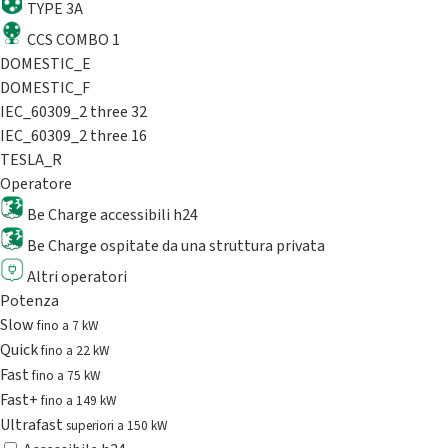
TYPE 3A
CCS COMBO 1
DOMESTIC_E
DOMESTIC_F
IEC_60309_2 three 32
IEC_60309_2 three 16
TESLA_R
Operatore
Be Charge accessibili h24
Be Charge ospitate da una struttura privata
Altri operatori
Potenza
Slow
fino a 7 kW
Quick
fino a 22 kW
Fast
fino a 75 kW
Fast+
fino a 149 kW
Ultrafast
superiori a 150 kW