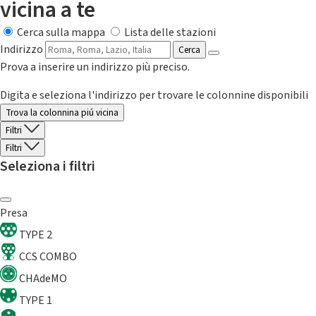
vicina a te
Cerca sulla mappa
Lista delle stazioni
Indirizzo
Cerca
Prova a inserire un indirizzo più preciso.
Digita e seleziona l'indirizzo per trovare le colonnine disponibili
Trova la colonnina piú vicina
Filtri
Filtri
Seleziona i filtri
Presa
TYPE 2
CCS COMBO
CHAdeMO
TYPE 1