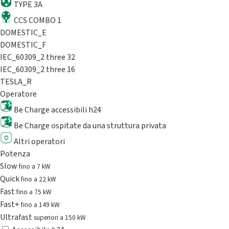
TYPE 3A
CCS COMBO 1
DOMESTIC_E
DOMESTIC_F
IEC_60309_2 three 32
IEC_60309_2 three 16
TESLA_R
Operatore
Be Charge accessibili h24
Be Charge ospitate da una struttura privata
Altri operatori
Potenza
Slow
fino a 7 kW
Quick
fino a 22 kW
Fast
fino a 75 kW
Fast+
fino a 149 kW
Ultrafast
superiori a 150 kW