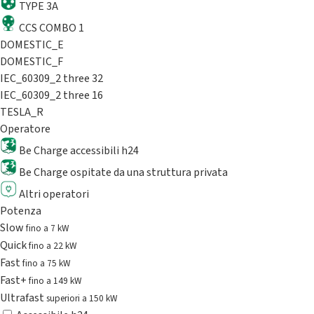
TYPE 3A
CCS COMBO 1
DOMESTIC_E
DOMESTIC_F
IEC_60309_2 three 32
IEC_60309_2 three 16
TESLA_R
Operatore
Be Charge accessibili h24
Be Charge ospitate da una struttura privata
Altri operatori
Potenza
Slow
fino a 7 kW
Quick
fino a 22 kW
Fast
fino a 75 kW
Fast+
fino a 149 kW
Ultrafast
superiori a 150 kW