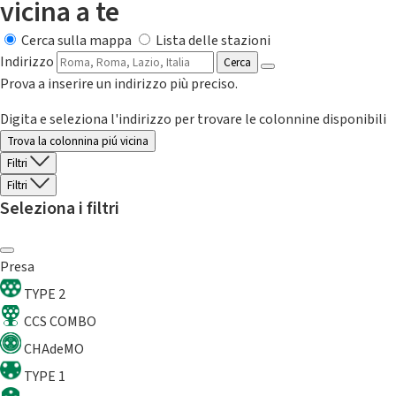
vicina a te
Cerca sulla mappa
Lista delle stazioni
Indirizzo
Cerca
Prova a inserire un indirizzo più preciso.
Digita e seleziona l'indirizzo per trovare le colonnine disponibili
Trova la colonnina piú vicina
Filtri
Filtri
Seleziona i filtri
Presa
TYPE 2
CCS COMBO
CHAdeMO
TYPE 1