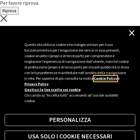
Per favore riprova.
Riprova
C'è un problema con il recupero dei
×
dati.
Questo sito utilizza cookie e tecnologie similari per il suo
funzionamento e per l’erogazione dei servizi in esso presenti,
Per favore riprova piú tardi
cookie analitici (propri e di terze parti) per comprendere e
migliorare l’esperienza di navigazione dell’utente, nonché cookie
Chiudi
di profilazione (propri e di terze parti) per inviarti pubblicità in linea
con le tue preferenze manifestate nell’ambito della navigazione
in rete. Per saperne di più consulta la nostra
Cookie Policy
e
Privacy Policy
.
Sei un’azienda o una PA?
Gestisci le tue scelte sui cookie
.
Cliccando su "Accetta tutti" acconsenti all’uso dei suddetti
cookie.
Trova la soluzione più giusta per te.
PERSONALIZZA
Richiedi una colonnina
USA SOLO I COOKIE NECESSARI