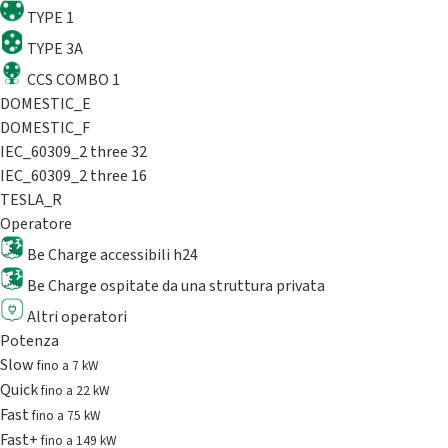
TYPE 1
TYPE 3A
CCS COMBO 1
DOMESTIC_E
DOMESTIC_F
IEC_60309_2 three 32
IEC_60309_2 three 16
TESLA_R
Operatore
Be Charge accessibili h24
Be Charge ospitate da una struttura privata
Altri operatori
Potenza
Slow
fino a 7 kW
Quick
fino a 22 kW
Fast
fino a 75 kW
Fast+
fino a 149 kW