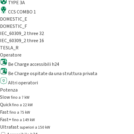
TYPE 3A
CCS COMBO 1
DOMESTIC_E
DOMESTIC_F
IEC_60309_2 three 32
IEC_60309_2 three 16
TESLA_R
Operatore
Be Charge accessibili h24
Be Charge ospitate da una struttura privata
Altri operatori
Potenza
Slow
fino a 7 kW
Quick
fino a 22 kW
Fast
fino a 75 kW
Fast+
fino a 149 kW
Ultrafast
superiori a 150 kW