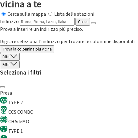
vicina a te
Cerca sulla mappa
Lista delle stazioni
Indirizzo
Cerca
Prova a inserire un indirizzo più preciso.
Digita e seleziona l'indirizzo per trovare le colonnine disponibili
Trova la colonnina piú vicina
Filtri
Filtri
Seleziona i filtri
Presa
TYPE 2
CCS COMBO
CHAdeMO
TYPE 1