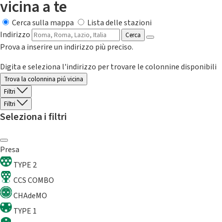
vicina a te
Cerca sulla mappa
Lista delle stazioni
Indirizzo
Cerca
Prova a inserire un indirizzo più preciso.
Digita e seleziona l'indirizzo per trovare le colonnine disponibili
Trova la colonnina piú vicina
Filtri
Filtri
Seleziona i filtri
Presa
TYPE 2
CCS COMBO
CHAdeMO
TYPE 1