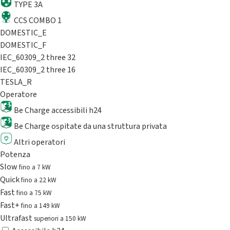
TYPE 3A
CCS COMBO 1
DOMESTIC_E
DOMESTIC_F
IEC_60309_2 three 32
IEC_60309_2 three 16
TESLA_R
Operatore
Be Charge accessibili h24
Be Charge ospitate da una struttura privata
Altri operatori
Potenza
Slow
fino a 7 kW
Quick
fino a 22 kW
Fast
fino a 75 kW
Fast+
fino a 149 kW
Ultrafast
superiori a 150 kW