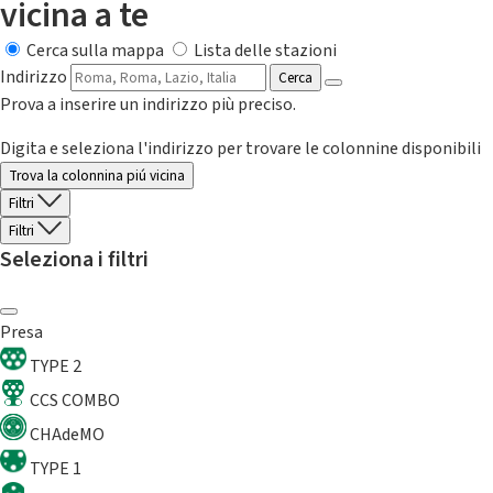
vicina a te
Cerca sulla mappa
Lista delle stazioni
Indirizzo
Cerca
Prova a inserire un indirizzo più preciso.
Digita e seleziona l'indirizzo per trovare le colonnine disponibili
Trova la colonnina piú vicina
Filtri
Filtri
Seleziona i filtri
Presa
TYPE 2
CCS COMBO
CHAdeMO
TYPE 1