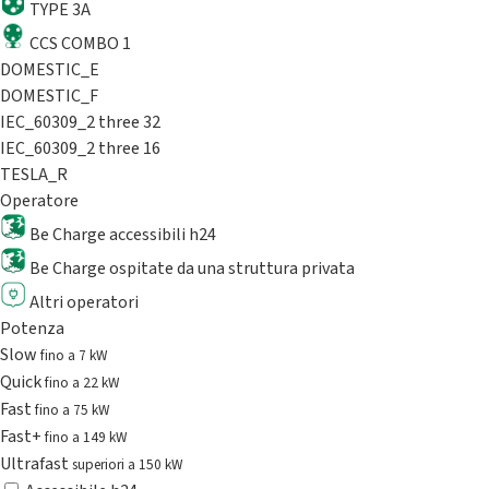
TYPE 3A
CCS COMBO 1
DOMESTIC_E
DOMESTIC_F
IEC_60309_2 three 32
IEC_60309_2 three 16
TESLA_R
Operatore
Be Charge accessibili h24
Be Charge ospitate da una struttura privata
Altri operatori
Potenza
Slow
fino a 7 kW
Quick
fino a 22 kW
Fast
fino a 75 kW
Fast+
fino a 149 kW
Ultrafast
superiori a 150 kW