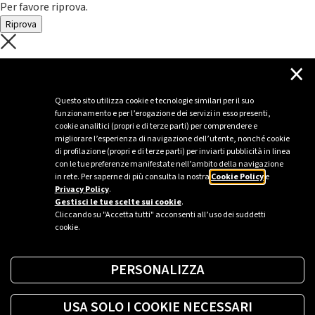
Per favore riprova.
Riprova
C'è un problema con il recupero dei
×
dati.
Questo sito utilizza cookie e tecnologie similari per il suo
funzionamento e per l’erogazione dei servizi in esso presenti,
Per favore riprova piú tardi
cookie analitici (propri e di terze parti) per comprendere e
migliorare l’esperienza di navigazione dell’utente, nonché cookie
Chiudi
di profilazione (propri e di terze parti) per inviarti pubblicità in linea
con le tue preferenze manifestate nell’ambito della navigazione
in rete. Per saperne di più consulta la nostra
Cookie Policy
e
Privacy Policy
.
Sei un’azienda o una PA?
Gestisci le tue scelte sui cookie
.
Cliccando su "Accetta tutti" acconsenti all’uso dei suddetti
cookie.
Trova la soluzione più giusta per te.
PERSONALIZZA
Richiedi una colonnina
USA SOLO I COOKIE NECESSARI