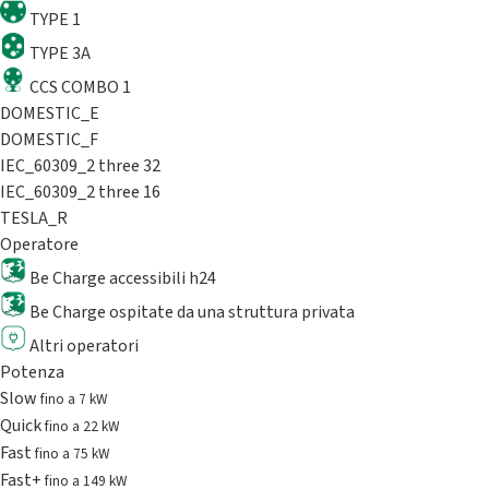
TYPE 1
TYPE 3A
CCS COMBO 1
DOMESTIC_E
DOMESTIC_F
IEC_60309_2 three 32
IEC_60309_2 three 16
TESLA_R
Operatore
Be Charge accessibili h24
Be Charge ospitate da una struttura privata
Altri operatori
Potenza
Slow
fino a 7 kW
Quick
fino a 22 kW
Fast
fino a 75 kW
Fast+
fino a 149 kW