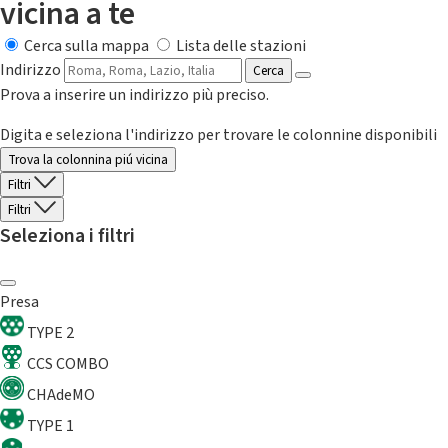
vicina a te
Cerca sulla mappa
Lista delle stazioni
Indirizzo
Cerca
Prova a inserire un indirizzo più preciso.
Digita e seleziona l'indirizzo per trovare le colonnine disponibili
Trova la colonnina piú vicina
Filtri
Filtri
Seleziona i filtri
Presa
TYPE 2
CCS COMBO
CHAdeMO
TYPE 1