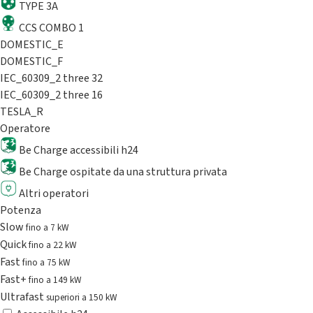
TYPE 3A
CCS COMBO 1
DOMESTIC_E
DOMESTIC_F
IEC_60309_2 three 32
IEC_60309_2 three 16
TESLA_R
Operatore
Be Charge accessibili h24
Be Charge ospitate da una struttura privata
Altri operatori
Potenza
Slow
fino a 7 kW
Quick
fino a 22 kW
Fast
fino a 75 kW
Fast+
fino a 149 kW
Ultrafast
superiori a 150 kW