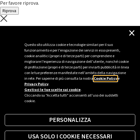
Per favore riprova.
Riprova
C'è un problema con il recupero dei
×
dati.
Questo sito utilizza cookie e tecnologie similari per il suo
funzionamento e per l’erogazione dei servizi in esso presenti,
Per favore riprova piú tardi
cookie analitici (propri e di terze parti) per comprendere e
migliorare l’esperienza di navigazione dell’utente, nonché cookie
Chiudi
di profilazione (propri e di terze parti) per inviarti pubblicità in linea
con le tue preferenze manifestate nell’ambito della navigazione
in rete. Per saperne di più consulta la nostra
Cookie Policy
e
Privacy Policy
.
Sei un’azienda o una PA?
Gestisci le tue scelte sui cookie
.
Cliccando su "Accetta tutti" acconsenti all’uso dei suddetti
cookie.
Trova la soluzione più giusta per te.
PERSONALIZZA
Richiedi una colonnina
USA SOLO I COOKIE NECESSARI