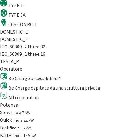
TYPE 1
TYPE 3A
CCS COMBO 1
DOMESTIC_E
DOMESTIC_F
IEC_60309_2 three 32
IEC_60309_2 three 16
TESLA_R
Operatore
Be Charge accessibili h24
Be Charge ospitate da una struttura privata
Altri operatori
Potenza
Slow
fino a 7 kW
Quick
fino a 22 kW
Fast
fino a 75 kW
Fast+
fino a 149 kW