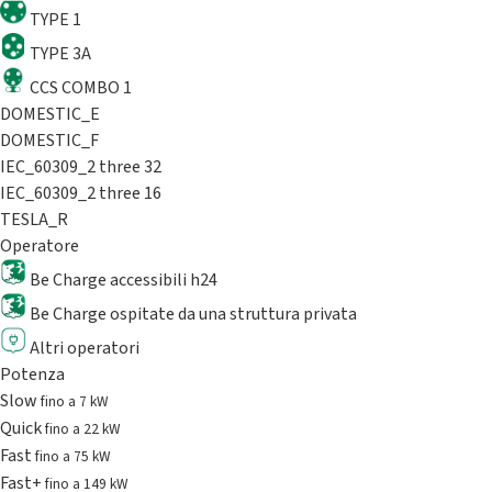
TYPE 1
TYPE 3A
CCS COMBO 1
DOMESTIC_E
DOMESTIC_F
IEC_60309_2 three 32
IEC_60309_2 three 16
TESLA_R
Operatore
Be Charge accessibili h24
Be Charge ospitate da una struttura privata
Altri operatori
Potenza
Slow
fino a 7 kW
Quick
fino a 22 kW
Fast
fino a 75 kW
Fast+
fino a 149 kW