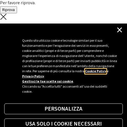
Per favore riprova.
Riprova
C'è un problema con il recupero dei
×
dati.
Questo sito utilizza cookie e tecnologie similari per il suo
funzionamento e per l’erogazione dei servizi in esso presenti,
Per favore riprova piú tardi
cookie analitici (propri e di terze parti) per comprendere e
migliorare l’esperienza di navigazione dell’utente, nonché cookie
Chiudi
di profilazione (propri e di terze parti) per inviarti pubblicità in linea
con le tue preferenze manifestate nell’ambito della navigazione
in rete. Per saperne di più consulta la nostra
Cookie Policy
e
Privacy Policy
.
Sei un’azienda o una PA?
Gestisci le tue scelte sui cookie
.
Cliccando su "Accetta tutti" acconsenti all’uso dei suddetti
cookie.
Trova la soluzione più giusta per te.
PERSONALIZZA
Richiedi una colonnina
USA SOLO I COOKIE NECESSARI