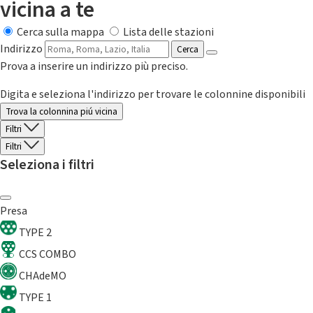
vicina a te
Cerca sulla mappa
Lista delle stazioni
Indirizzo
Cerca
Prova a inserire un indirizzo più preciso.
Digita e seleziona l'indirizzo per trovare le colonnine disponibili
Trova la colonnina piú vicina
Filtri
Filtri
Seleziona i filtri
Presa
TYPE 2
CCS COMBO
CHAdeMO
TYPE 1