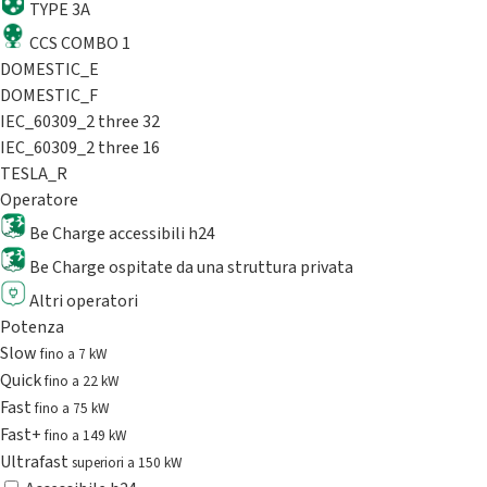
TYPE 3A
CCS COMBO 1
DOMESTIC_E
DOMESTIC_F
IEC_60309_2 three 32
IEC_60309_2 three 16
TESLA_R
Operatore
Be Charge accessibili h24
Be Charge ospitate da una struttura privata
Altri operatori
Potenza
Slow
fino a 7 kW
Quick
fino a 22 kW
Fast
fino a 75 kW
Fast+
fino a 149 kW
Ultrafast
superiori a 150 kW