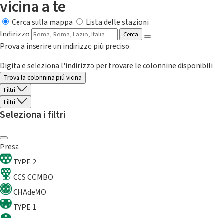
vicina a te
Cerca sulla mappa
Lista delle stazioni
Indirizzo
Cerca
Prova a inserire un indirizzo più preciso.
Digita e seleziona l'indirizzo per trovare le colonnine disponibili
Trova la colonnina piú vicina
Filtri
Filtri
Seleziona i filtri
Presa
TYPE 2
CCS COMBO
CHAdeMO
TYPE 1