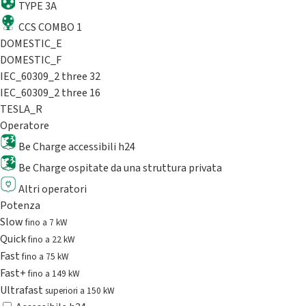
TYPE 3A
CCS COMBO 1
DOMESTIC_E
DOMESTIC_F
IEC_60309_2 three 32
IEC_60309_2 three 16
TESLA_R
Operatore
Be Charge accessibili h24
Be Charge ospitate da una struttura privata
Altri operatori
Potenza
Slow
fino a 7 kW
Quick
fino a 22 kW
Fast
fino a 75 kW
Fast+
fino a 149 kW
Ultrafast
superiori a 150 kW