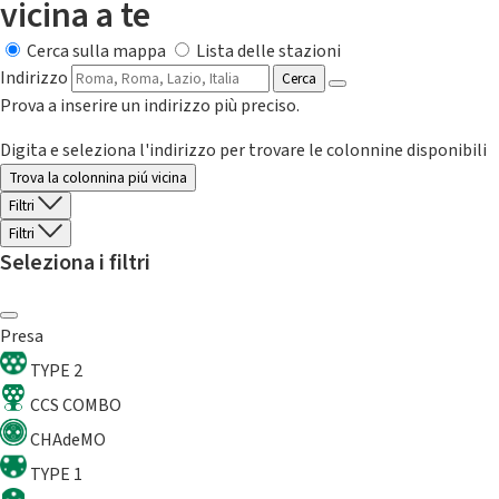
vicina a te
Cerca sulla mappa
Lista delle stazioni
Indirizzo
Cerca
Prova a inserire un indirizzo più preciso.
Digita e seleziona l'indirizzo per trovare le colonnine disponibili
Trova la colonnina piú vicina
Filtri
Filtri
Seleziona i filtri
Presa
TYPE 2
CCS COMBO
CHAdeMO
TYPE 1