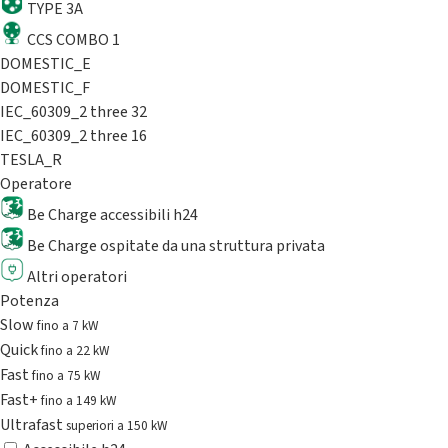
TYPE 3A
CCS COMBO 1
DOMESTIC_E
DOMESTIC_F
IEC_60309_2 three 32
IEC_60309_2 three 16
TESLA_R
Operatore
Be Charge accessibili h24
Be Charge ospitate da una struttura privata
Altri operatori
Potenza
Slow
fino a 7 kW
Quick
fino a 22 kW
Fast
fino a 75 kW
Fast+
fino a 149 kW
Ultrafast
superiori a 150 kW