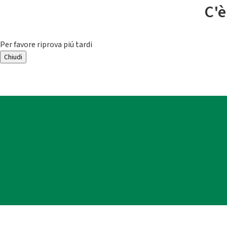
C'è
Per favore riprova piú tardi
Chiudi