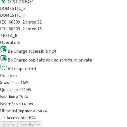
CCS COMBO 1
DOMESTIC_E
DOMESTIC_F
IEC_60309_2 three 32
IEC_60309_2 three 16
TESLA_R
Operatore
Be Charge accessibili h24
Be Charge ospitate da una struttura privata
Altri operatori
Potenza
Slow
fino a 7 kW
Quick
fino a 22 kW
Fast
fino a 75 kW
Fast+
fino a 149 kW
Ultrafast
superiori a 150 kW
Accessibile h24
Applica
Cancella filtri