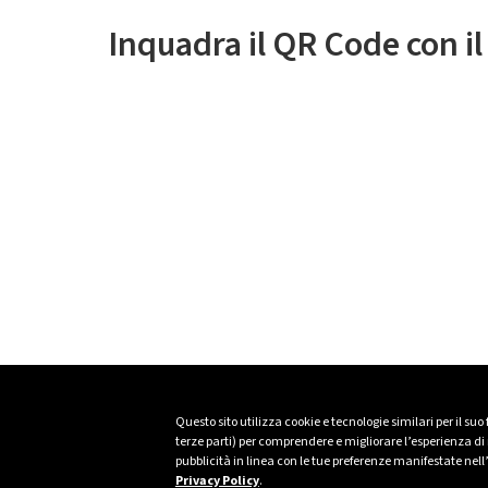
Inquadra il QR Code con i
Questo sito utilizza cookie e tecnologie similari per il suo
terze parti) per comprendere e migliorare l’esperienza di n
pubblicità in linea con le tue preferenze manifestate nell
Privacy Policy
.