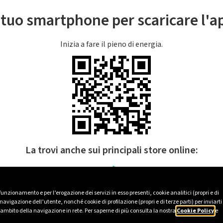
l tuo smartphone per scaricare l'
Inizia a fare il pieno di energia.
La trovi anche sui principali store online:
 funzionamento e per l’erogazione dei servizi in esso presenti, cookie analitici (propri e di
avigazione dell’utente, nonché cookie di profilazione (propri e di terze parti) per inviarti
’ambito della navigazione in rete. Per saperne di più consulta la nostra
Cookie Policy
e