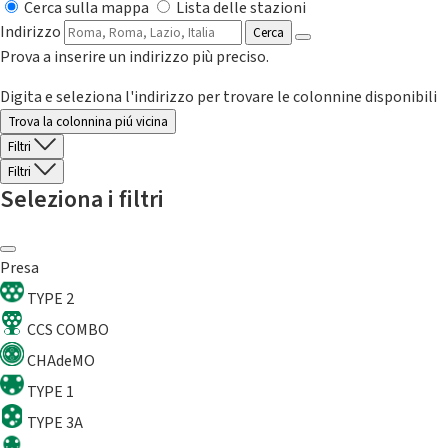
Cerca sulla mappa
Lista delle stazioni
Indirizzo
Cerca
Prova a inserire un indirizzo più preciso.
Digita e seleziona l'indirizzo per trovare le colonnine disponibili
Trova la colonnina piú vicina
Filtri
Filtri
Seleziona i filtri
Presa
TYPE 2
CCS COMBO
CHAdeMO
TYPE 1
TYPE 3A