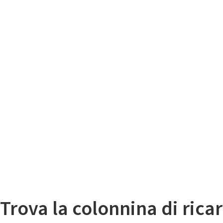
Il
Mappa colonnine di ricarica auto elettriche
Trova la colonnina di ricar