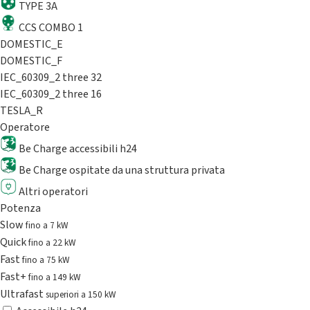
TYPE 3A
CCS COMBO 1
DOMESTIC_E
DOMESTIC_F
IEC_60309_2 three 32
IEC_60309_2 three 16
TESLA_R
Operatore
Be Charge accessibili h24
Be Charge ospitate da una struttura privata
Altri operatori
Potenza
Slow
fino a 7 kW
Quick
fino a 22 kW
Fast
fino a 75 kW
Fast+
fino a 149 kW
Ultrafast
superiori a 150 kW