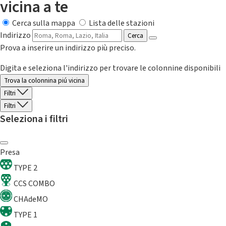
vicina a te
Cerca sulla mappa
Lista delle stazioni
Indirizzo
Cerca
Prova a inserire un indirizzo più preciso.
Digita e seleziona l'indirizzo per trovare le colonnine disponibili
Trova la colonnina piú vicina
Filtri
Filtri
Seleziona i filtri
Presa
TYPE 2
CCS COMBO
CHAdeMO
TYPE 1