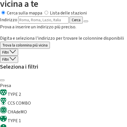
vicina a te
Cerca sulla mappa
Lista delle stazioni
Indirizzo
Cerca
Prova a inserire un indirizzo più preciso.
Digita e seleziona l'indirizzo per trovare le colonnine disponibili
Trova la colonnina piú vicina
Filtri
Filtri
Seleziona i filtri
Presa
TYPE 2
CCS COMBO
CHAdeMO
TYPE 1