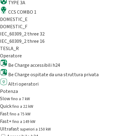
TYPE 3A
CCS COMBO 1
DOMESTIC_E
DOMESTIC_F
IEC_60309_2 three 32
IEC_60309_2 three 16
TESLA_R
Operatore
Be Charge accessibili h24
Be Charge ospitate da una struttura privata
Altri operatori
Potenza
Slow
fino a 7 kW
Quick
fino a 22 kW
Fast
fino a 75 kW
Fast+
fino a 149 kW
Ultrafast
superiori a 150 kW