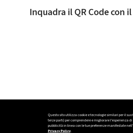
Inquadra il QR Code con i
Questo sito utilizza cookie e tecnologie similari per il suo
terze parti) per comprendere e migliorare l’esperienza di n
pubblicità in linea con le tue preferenze manifestate nell
Privacy Policy
.