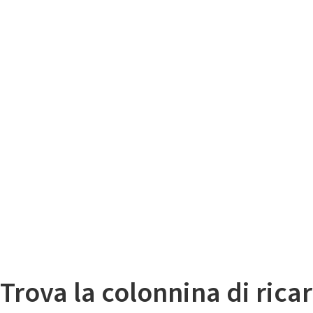
Il
Mappa colonnine di ricarica auto elettriche
Trova la colonnina di ricar