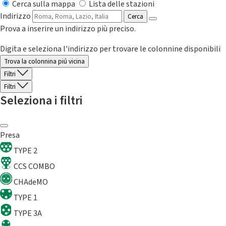
Cerca sulla mappa
Lista delle stazioni
Indirizzo
Cerca
Prova a inserire un indirizzo più preciso.
Digita e seleziona l'indirizzo per trovare le colonnine disponibili
Trova la colonnina piú vicina
Filtri
Filtri
Seleziona i filtri
Presa
TYPE 2
CCS COMBO
CHAdeMO
TYPE 1
TYPE 3A