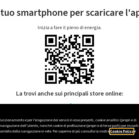
l tuo smartphone per scaricare l'
Inizia a fare il pieno di energia.
La trovi anche sui principali store online:
 funzionamento e per l’erogazione dei servizi in esso presenti, cookie analitici (propri e di
avigazione dell’utente, nonché cookie di profilazione (propri e di terze parti) per inviarti
’ambito della navigazione in rete. Per saperne di più consulta la nostra
Cookie Policy
e