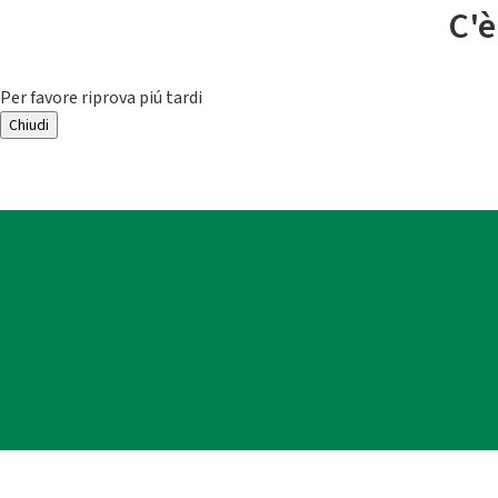
C'è
Per favore riprova piú tardi
Chiudi