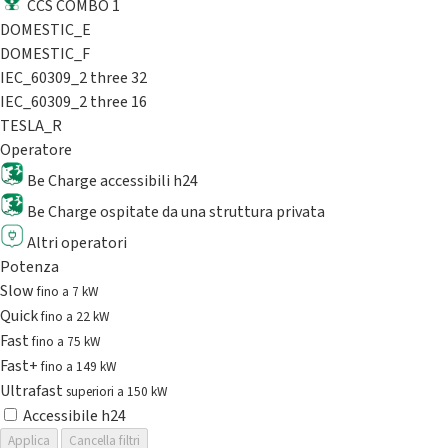
CCS COMBO 1
DOMESTIC_E
DOMESTIC_F
IEC_60309_2 three 32
IEC_60309_2 three 16
TESLA_R
Operatore
Be Charge accessibili h24
Be Charge ospitate da una struttura privata
Altri operatori
Potenza
Slow
fino a 7 kW
Quick
fino a 22 kW
Fast
fino a 75 kW
Fast+
fino a 149 kW
Ultrafast
superiori a 150 kW
Accessibile h24
Applica
Cancella filtri