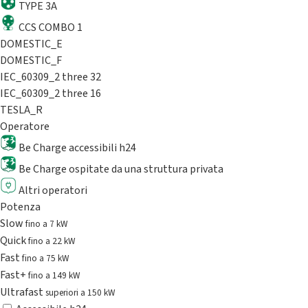
TYPE 3A
CCS COMBO 1
DOMESTIC_E
DOMESTIC_F
IEC_60309_2 three 32
IEC_60309_2 three 16
TESLA_R
Operatore
Be Charge accessibili h24
Be Charge ospitate da una struttura privata
Altri operatori
Potenza
Slow
fino a 7 kW
Quick
fino a 22 kW
Fast
fino a 75 kW
Fast+
fino a 149 kW
Ultrafast
superiori a 150 kW