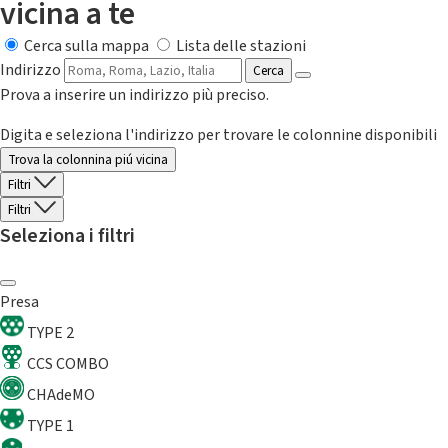
vicina a te
Cerca sulla mappa
Lista delle stazioni
Indirizzo
Cerca
Prova a inserire un indirizzo più preciso.
Digita e seleziona l'indirizzo per trovare le colonnine disponibili
Trova la colonnina piú vicina
Filtri
Filtri
Seleziona i filtri
Presa
TYPE 2
CCS COMBO
CHAdeMO
TYPE 1