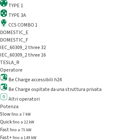
TYPE 1
TYPE 3A
CCS COMBO 1
DOMESTIC_E
DOMESTIC_F
IEC_60309_2 three 32
IEC_60309_2 three 16
TESLA_R
Operatore
Be Charge accessibili h24
Be Charge ospitate da una struttura privata
Altri operatori
Potenza
Slow
fino a 7 kW
Quick
fino a 22 kW
Fast
fino a 75 kW
Fast+
fino a 149 kW