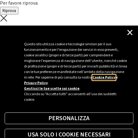
Per favore riprova.
Riprova
C'è un problema con il recupero dei
×
dati.
Questo sito utilizza cookie e tecnologie similari per il suo
funzionamento e per l’erogazione dei servizi in esso presenti,
Per favore riprova piú tardi
cookie analitici (propri e di terze parti) per comprendere e
migliorare l’esperienza di navigazione dell’utente, nonché cookie
Chiudi
di profilazione (propri e di terze parti) per inviarti pubblicità in linea
con le tue preferenze manifestate nell’ambito della navigazione
in rete. Per saperne di più consulta la nostra
Cookie Policy
e
Privacy Policy
.
Sei un’azienda o una PA?
Gestisci le tue scelte sui cookie
.
Cliccando su "Accetta tutti" acconsenti all’uso dei suddetti
cookie.
Trova la soluzione più giusta per te.
PERSONALIZZA
Richiedi una colonnina
USA SOLO I COOKIE NECESSARI