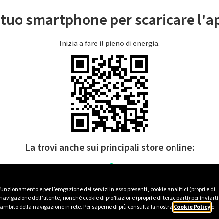
l tuo smartphone per scaricare l'
Inizia a fare il pieno di energia.
La trovi anche sui principali store online:
 funzionamento e per l’erogazione dei servizi in esso presenti, cookie analitici (propri e di
avigazione dell’utente, nonché cookie di profilazione (propri e di terze parti) per inviarti
’ambito della navigazione in rete. Per saperne di più consulta la nostra
Cookie Policy
e