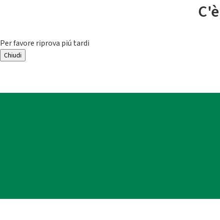
C'è
Per favore riprova piú tardi
Chiudi