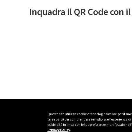
Inquadra il QR Code con i
Questo sito utilizza cookie e tecnologie similari per il suo
terze parti) per comprendere e migliorare l’esperienza di n
pubblicità in linea con le tue preferenze manifestate nell
Privacy Policy
.