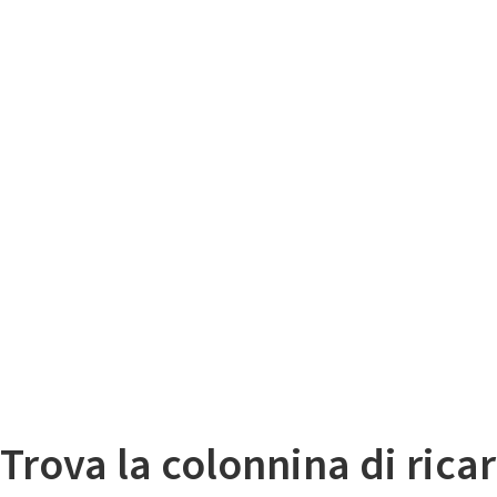
Il
Mappa colonnine di ricarica auto elettriche
Trova la colonnina di ricar