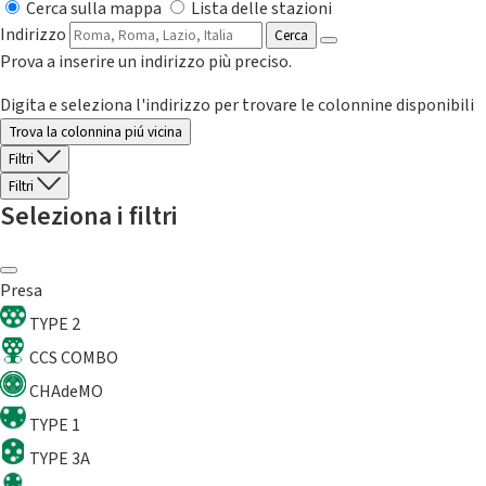
Cerca sulla mappa
Lista delle stazioni
Indirizzo
Cerca
Prova a inserire un indirizzo più preciso.
Digita e seleziona l'indirizzo per trovare le colonnine disponibili
Trova la colonnina piú vicina
Filtri
Filtri
Seleziona i filtri
Presa
TYPE 2
CCS COMBO
CHAdeMO
TYPE 1
TYPE 3A