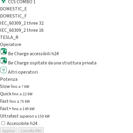
CCS COMBO 1
DOMESTIC_E
DOMESTIC_F
IEC_60309_2 three 32
IEC_60309_2 three 16
TESLA_R
Operatore
Be Charge accessibili h24
Be Charge ospitate da una struttura privata
Altri operatori
Potenza
Slow
fino a 7 kW
Quick
fino a 22 kW
Fast
fino a 75 kW
Fast+
fino a 149 kW
Ultrafast
superiori a 150 kW
Accessibile h24
Applica
Cancella filtri