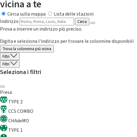
vicina a te
Cerca sulla mappa
Lista delle stazioni
Indirizzo
Cerca
Prova a inserire un indirizzo più preciso.
Digita e seleziona l'indirizzo per trovare le colonnine disponibili
Trova la colonnina piú vicina
Filtri
Filtri
Seleziona i filtri
Presa
TYPE 2
CCS COMBO
CHAdeMO
TYPE 1