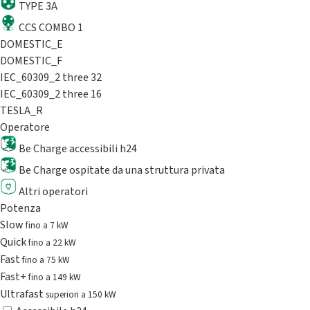
TYPE 3A
CCS COMBO 1
DOMESTIC_E
DOMESTIC_F
IEC_60309_2 three 32
IEC_60309_2 three 16
TESLA_R
Operatore
Be Charge accessibili h24
Be Charge ospitate da una struttura privata
Altri operatori
Potenza
Slow
fino a 7 kW
Quick
fino a 22 kW
Fast
fino a 75 kW
Fast+
fino a 149 kW
Ultrafast
superiori a 150 kW