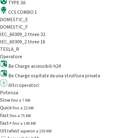
TYPE 3A
CCS COMBO 1
DOMESTIC_E
DOMESTIC_F
IEC_60309_2 three 32
IEC_60309_2 three 16
TESLA_R
Operatore
Be Charge accessibili h24
Be Charge ospitate da una struttura privata
Altri operatori
Potenza
Slow
fino a 7 kW
Quick
fino a 22 kW
Fast
fino a 75 kW
Fast+
fino a 149 kW
Ultrafast
superiori a 150 kW