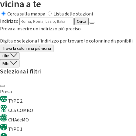
vicina a te
Cerca sulla mappa
Lista delle stazioni
Indirizzo
Cerca
Prova a inserire un indirizzo più preciso.
Digita e seleziona l'indirizzo per trovare le colonnine disponibili
Trova la colonnina piú vicina
Filtri
Filtri
Seleziona i filtri
Presa
TYPE 2
CCS COMBO
CHAdeMO
TYPE 1