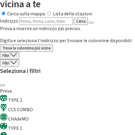
vicina a te
Cerca sulla mappa
Lista delle stazioni
Indirizzo
Cerca
Prova a inserire un indirizzo più preciso.
Digita e seleziona l'indirizzo per trovare le colonnine disponibili
Trova la colonnina piú vicina
Filtri
Filtri
Seleziona i filtri
Presa
TYPE 2
CCS COMBO
CHAdeMO
TYPE 1