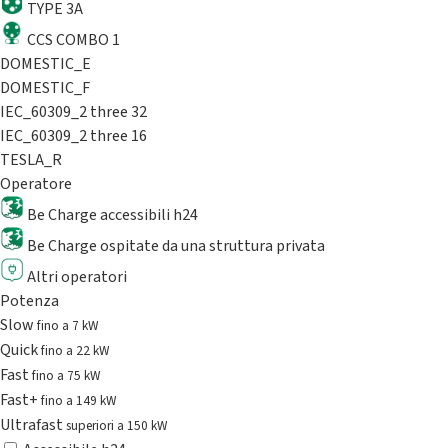
TYPE 3A
CCS COMBO 1
DOMESTIC_E
DOMESTIC_F
IEC_60309_2 three 32
IEC_60309_2 three 16
TESLA_R
Operatore
Be Charge accessibili h24
Be Charge ospitate da una struttura privata
Altri operatori
Potenza
Slow
fino a 7 kW
Quick
fino a 22 kW
Fast
fino a 75 kW
Fast+
fino a 149 kW
Ultrafast
superiori a 150 kW