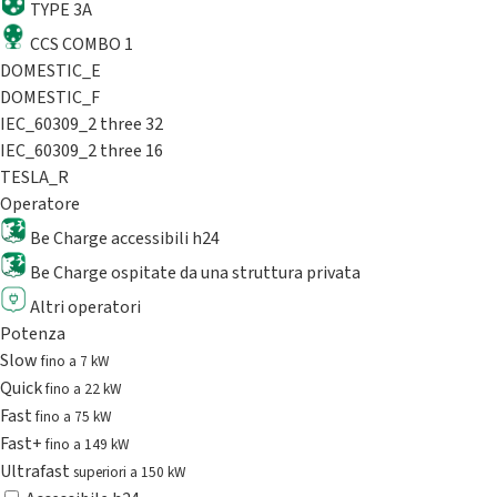
TYPE 3A
CCS COMBO 1
DOMESTIC_E
DOMESTIC_F
IEC_60309_2 three 32
IEC_60309_2 three 16
TESLA_R
Operatore
Be Charge accessibili h24
Be Charge ospitate da una struttura privata
Altri operatori
Potenza
Slow
fino a 7 kW
Quick
fino a 22 kW
Fast
fino a 75 kW
Fast+
fino a 149 kW
Ultrafast
superiori a 150 kW