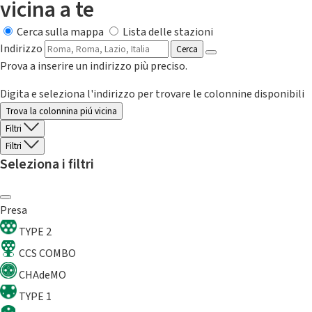
vicina a te
Cerca sulla mappa
Lista delle stazioni
Indirizzo
Cerca
Prova a inserire un indirizzo più preciso.
Digita e seleziona l'indirizzo per trovare le colonnine disponibili
Trova la colonnina piú vicina
Filtri
Filtri
Seleziona i filtri
Presa
TYPE 2
CCS COMBO
CHAdeMO
TYPE 1