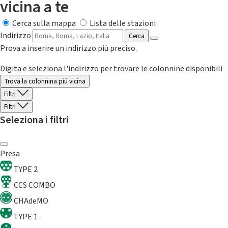
vicina a te
Cerca sulla mappa
Lista delle stazioni
Indirizzo
Cerca
Prova a inserire un indirizzo più preciso.
Digita e seleziona l'indirizzo per trovare le colonnine disponibili
Trova la colonnina piú vicina
Filtri
Filtri
Seleziona i filtri
Presa
TYPE 2
CCS COMBO
CHAdeMO
TYPE 1