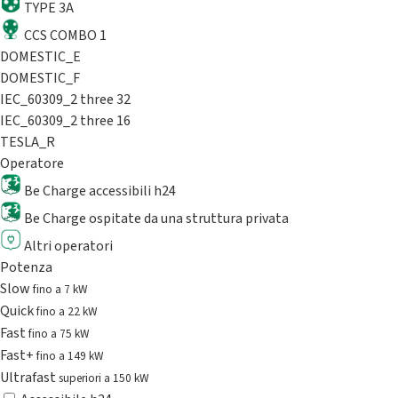
TYPE 3A
CCS COMBO 1
DOMESTIC_E
DOMESTIC_F
IEC_60309_2 three 32
IEC_60309_2 three 16
TESLA_R
Operatore
Be Charge accessibili h24
Be Charge ospitate da una struttura privata
Altri operatori
Potenza
Slow
fino a 7 kW
Quick
fino a 22 kW
Fast
fino a 75 kW
Fast+
fino a 149 kW
Ultrafast
superiori a 150 kW