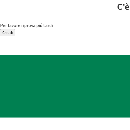
C'è
Per favore riprova piú tardi
Chiudi