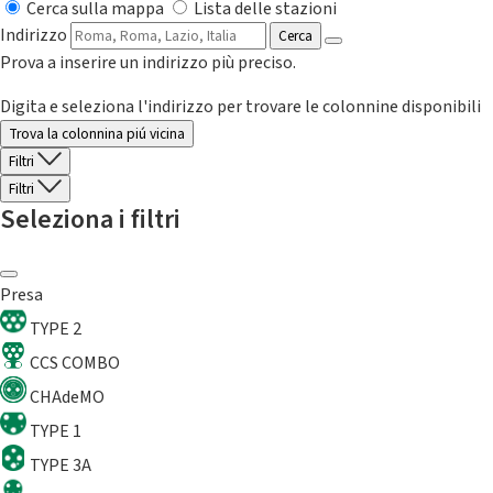
Cerca sulla mappa
Lista delle stazioni
Indirizzo
Cerca
Prova a inserire un indirizzo più preciso.
Digita e seleziona l'indirizzo per trovare le colonnine disponibili
Trova la colonnina piú vicina
Filtri
Filtri
Seleziona i filtri
Presa
TYPE 2
CCS COMBO
CHAdeMO
TYPE 1
TYPE 3A