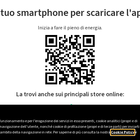
l tuo smartphone per scaricare l'
Inizia a fare il pieno di energia.
La trovi anche sui principali store online:
 funzionamento e per l’erogazione dei servizi in esso presenti, cookie analitici (propri e di
avigazione dell’utente, nonché cookie di profilazione (propri e di terze parti) per inviarti
’ambito della navigazione in rete. Per saperne di più consulta la nostra
Cookie Policy
e