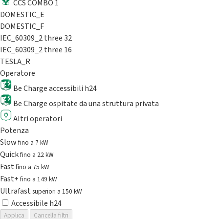
CCS COMBO 1
DOMESTIC_E
DOMESTIC_F
IEC_60309_2 three 32
IEC_60309_2 three 16
TESLA_R
Operatore
Be Charge accessibili h24
Be Charge ospitate da una struttura privata
Altri operatori
Potenza
Slow
fino a 7 kW
Quick
fino a 22 kW
Fast
fino a 75 kW
Fast+
fino a 149 kW
Ultrafast
superiori a 150 kW
Accessibile h24
Applica
Cancella filtri