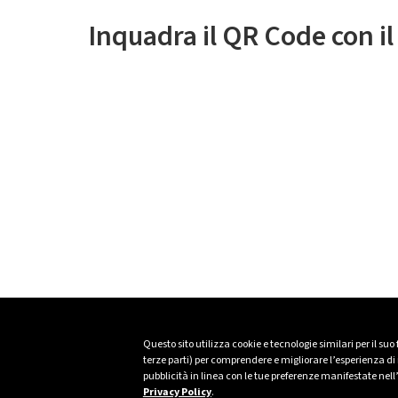
Inquadra il QR Code con i
Questo sito utilizza cookie e tecnologie similari per il suo
terze parti) per comprendere e migliorare l’esperienza di n
pubblicità in linea con le tue preferenze manifestate nell
Privacy Policy
.