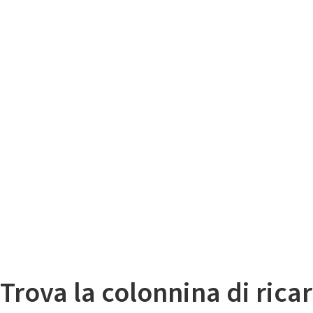
Il
Mappa colonnine di ricarica auto elettriche
Trova la colonnina di ricar