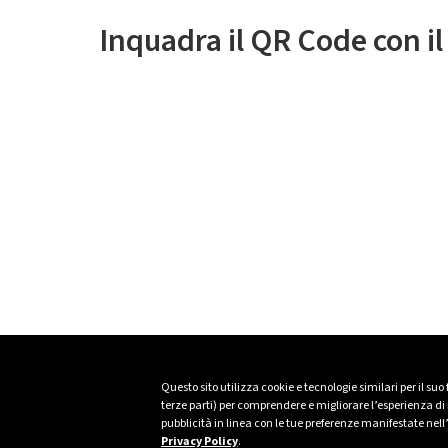
Inquadra il QR Code con i
Questo sito utilizza cookie e tecnologie similari per il suo
terze parti) per comprendere e migliorare l’esperienza di n
pubblicità in linea con le tue preferenze manifestate nell
Privacy Policy
.