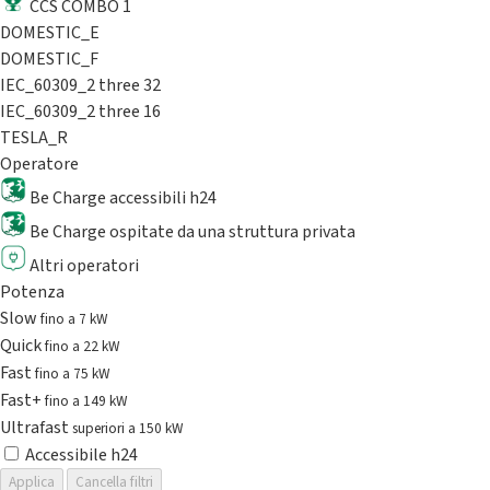
CCS COMBO 1
DOMESTIC_E
DOMESTIC_F
IEC_60309_2 three 32
IEC_60309_2 three 16
TESLA_R
Operatore
Be Charge accessibili h24
Be Charge ospitate da una struttura privata
Altri operatori
Potenza
Slow
fino a 7 kW
Quick
fino a 22 kW
Fast
fino a 75 kW
Fast+
fino a 149 kW
Ultrafast
superiori a 150 kW
Accessibile h24
Applica
Cancella filtri