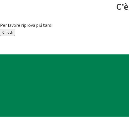
C'è
Per favore riprova piú tardi
Chiudi