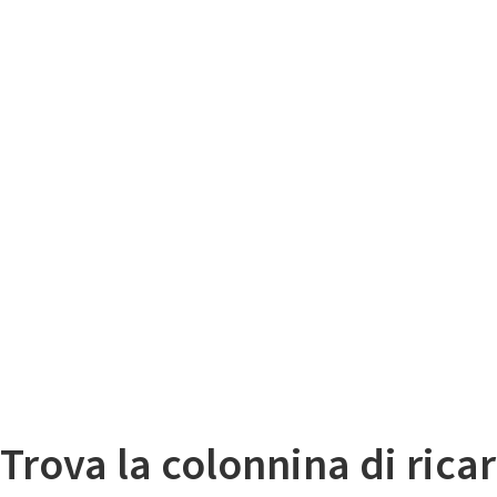
Il
Mappa colonnine di ricarica auto elettriche
Trova la colonnina di ricar