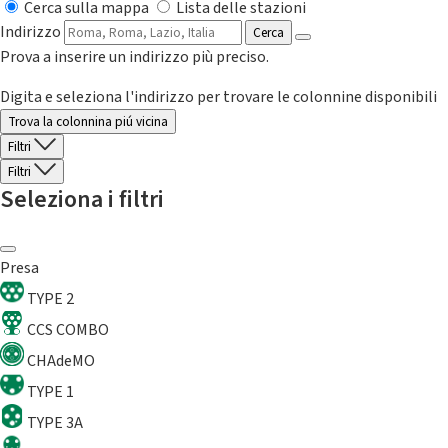
Cerca sulla mappa
Lista delle stazioni
Indirizzo
Cerca
Prova a inserire un indirizzo più preciso.
Digita e seleziona l'indirizzo per trovare le colonnine disponibili
Trova la colonnina piú vicina
Filtri
Filtri
Seleziona i filtri
Presa
TYPE 2
CCS COMBO
CHAdeMO
TYPE 1
TYPE 3A