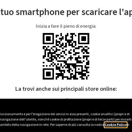
l tuo smartphone per scaricare l'
Inizia a fare il pieno di energia.
La trovi anche sui principali store online:
 funzionamento e per l’erogazione dei servizi in esso presenti, cookie analitici (propri e di
avigazione dell’utente, nonché cookie di profilazione (propri e di terze parti) per inviarti
’ambito della navigazione in rete. Per saperne di più consulta la nostra
Cookie Policy
e