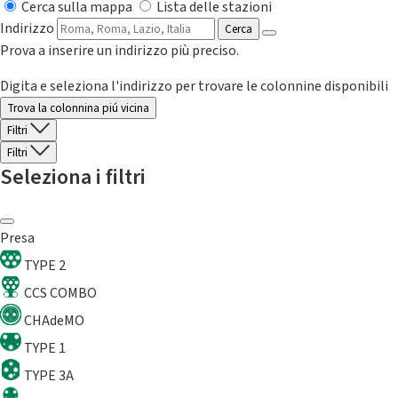
Cerca sulla mappa
Lista delle stazioni
Indirizzo
Cerca
Prova a inserire un indirizzo più preciso.
Digita e seleziona l'indirizzo per trovare le colonnine disponibili
Trova la colonnina piú vicina
Filtri
Filtri
Seleziona i filtri
Presa
TYPE 2
CCS COMBO
CHAdeMO
TYPE 1
TYPE 3A