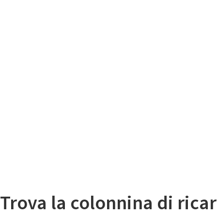
Il
Mappa colonnine di ricarica auto elettriche
Trova la colonnina di ricar