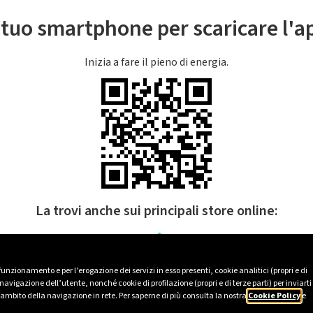
l tuo smartphone per scaricare l'
Inizia a fare il pieno di energia.
La trovi anche sui principali store online:
 funzionamento e per l’erogazione dei servizi in esso presenti, cookie analitici (propri e di
avigazione dell’utente, nonché cookie di profilazione (propri e di terze parti) per inviarti
’ambito della navigazione in rete. Per saperne di più consulta la nostra
Cookie Policy
e