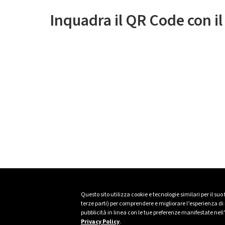
Inquadra il QR Code con i
Questo sito utilizza cookie e tecnologie similari per il suo
terze parti) per comprendere e migliorare l’esperienza di n
pubblicità in linea con le tue preferenze manifestate nell
Privacy Policy
.