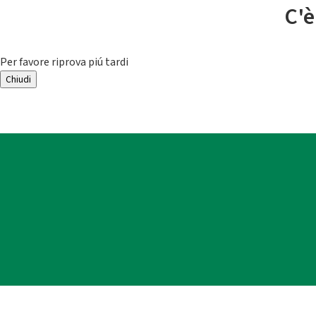
C'è
Per favore riprova piú tardi
Chiudi