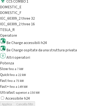
CCS COMBO 1
DOMESTIC_E
DOMESTIC_F
IEC_60309_2 three 32
IEC_60309_2 three 16
TESLA_R
Operatore
Be Charge accessibili h24
Be Charge ospitate da una struttura privata
Altri operatori
Potenza
Slow
fino a 7 kW
Quick
fino a 22 kW
Fast
fino a 75 kW
Fast+
fino a 149 kW
Ultrafast
superiori a 150 kW
Accessibile h24
Applica
Cancella filtri