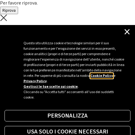
Per favore riprova.
Riprova
C'è un problema con il recupero dei
×
dati.
Questo sito utilizza cookie e tecnologie similari per il suo
funzionamento e per l’erogazione dei servizi in esso presenti,
Per favore riprova piú tardi
cookie analitici (propri e di terze parti) per comprendere e
migliorare l’esperienza di navigazione dell’utente, nonché cookie
Chiudi
di profilazione (propri e di terze parti) per inviarti pubblicità in linea
con le tue preferenze manifestate nell’ambito della navigazione
in rete. Per saperne di più consulta la nostra
Cookie Policy
e
Privacy Policy
.
Sei un’azienda o una PA?
Gestisci le tue scelte sui cookie
.
Cliccando su "Accetta tutti" acconsenti all’uso dei suddetti
cookie.
Trova la soluzione più giusta per te.
PERSONALIZZA
Richiedi una colonnina
USA SOLO I COOKIE NECESSARI