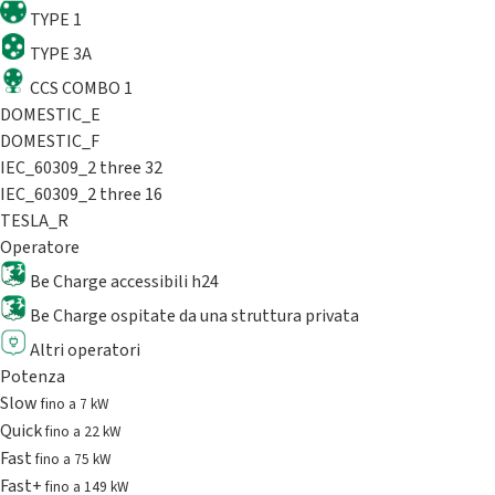
TYPE 1
TYPE 3A
CCS COMBO 1
DOMESTIC_E
DOMESTIC_F
IEC_60309_2 three 32
IEC_60309_2 three 16
TESLA_R
Operatore
Be Charge accessibili h24
Be Charge ospitate da una struttura privata
Altri operatori
Potenza
Slow
fino a 7 kW
Quick
fino a 22 kW
Fast
fino a 75 kW
Fast+
fino a 149 kW