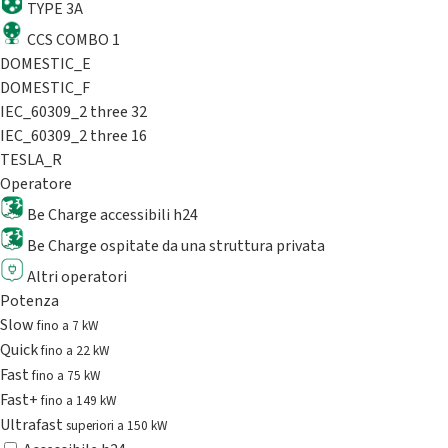
TYPE 3A
CCS COMBO 1
DOMESTIC_E
DOMESTIC_F
IEC_60309_2 three 32
IEC_60309_2 three 16
TESLA_R
Operatore
Be Charge accessibili h24
Be Charge ospitate da una struttura privata
Altri operatori
Potenza
Slow
fino a 7 kW
Quick
fino a 22 kW
Fast
fino a 75 kW
Fast+
fino a 149 kW
Ultrafast
superiori a 150 kW