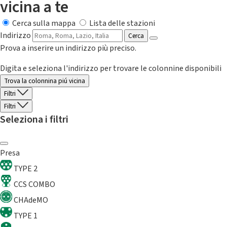
vicina a te
Cerca sulla mappa
Lista delle stazioni
Indirizzo
Cerca
Prova a inserire un indirizzo più preciso.
Digita e seleziona l'indirizzo per trovare le colonnine disponibili
Trova la colonnina piú vicina
Filtri
Filtri
Seleziona i filtri
Presa
TYPE 2
CCS COMBO
CHAdeMO
TYPE 1