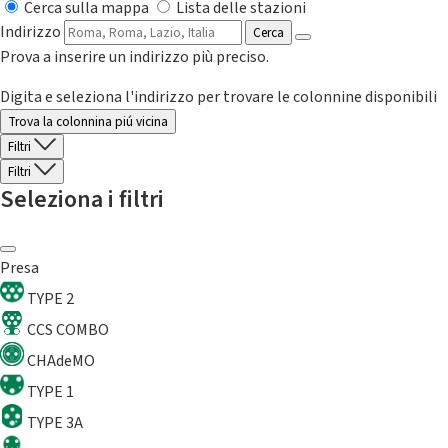
Cerca sulla mappa
Lista delle stazioni
Indirizzo
Cerca
Prova a inserire un indirizzo più preciso.
Digita e seleziona l'indirizzo per trovare le colonnine disponibili
Trova la colonnina piú vicina
Filtri
Filtri
Seleziona i filtri
Presa
TYPE 2
CCS COMBO
CHAdeMO
TYPE 1
TYPE 3A