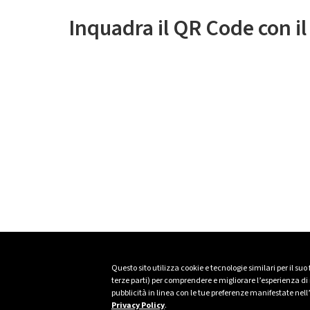
Inquadra il QR Code con i
Questo sito utilizza cookie e tecnologie similari per il suo
terze parti) per comprendere e migliorare l’esperienza di n
pubblicità in linea con le tue preferenze manifestate nell
Privacy Policy
.