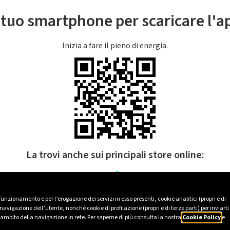
l tuo smartphone per scaricare l'
Inizia a fare il pieno di energia.
La trovi anche sui principali store online:
 funzionamento e per l’erogazione dei servizi in esso presenti, cookie analitici (propri e di
avigazione dell’utente, nonché cookie di profilazione (propri e di terze parti) per inviarti
’ambito della navigazione in rete. Per saperne di più consulta la nostra
Cookie Policy
e