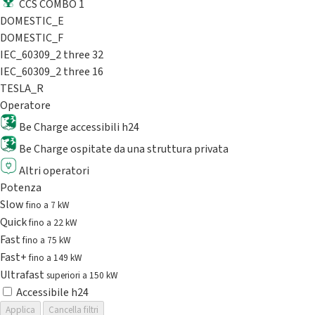
CCS COMBO 1
DOMESTIC_E
DOMESTIC_F
IEC_60309_2 three 32
IEC_60309_2 three 16
TESLA_R
Operatore
Be Charge accessibili h24
Be Charge ospitate da una struttura privata
Altri operatori
Potenza
Slow
fino a 7 kW
Quick
fino a 22 kW
Fast
fino a 75 kW
Fast+
fino a 149 kW
Ultrafast
superiori a 150 kW
Accessibile h24
Applica
Cancella filtri