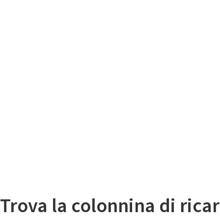
Il
Mappa colonnine di ricarica auto elettriche
Trova la colonnina di ricar