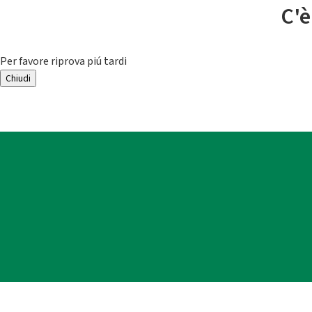
C'è
Per favore riprova piú tardi
Chiudi