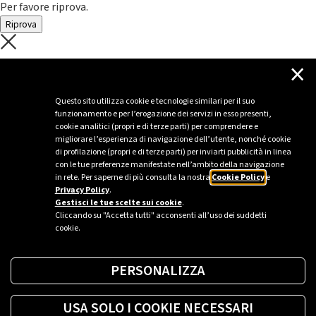
Per favore riprova.
Riprova
C'è un problema con il recupero dei
×
dati.
Questo sito utilizza cookie e tecnologie similari per il suo
funzionamento e per l’erogazione dei servizi in esso presenti,
Per favore riprova piú tardi
cookie analitici (propri e di terze parti) per comprendere e
migliorare l’esperienza di navigazione dell’utente, nonché cookie
Chiudi
di profilazione (propri e di terze parti) per inviarti pubblicità in linea
con le tue preferenze manifestate nell’ambito della navigazione
in rete. Per saperne di più consulta la nostra
Cookie Policy
e
Privacy Policy
.
Sei un’azienda o una PA?
Gestisci le tue scelte sui cookie
.
Cliccando su "Accetta tutti" acconsenti all’uso dei suddetti
cookie.
Trova la soluzione più giusta per te.
PERSONALIZZA
Richiedi una colonnina
USA SOLO I COOKIE NECESSARI