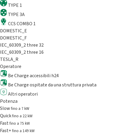
TYPE 1
TYPE 3A
CCS COMBO 1
DOMESTIC_E
DOMESTIC_F
IEC_60309_2 three 32
IEC_60309_2 three 16
TESLA_R
Operatore
Be Charge accessibili h24
Be Charge ospitate da una struttura privata
Altri operatori
Potenza
Slow
fino a 7 kW
Quick
fino a 22 kW
Fast
fino a 75 kW
Fast+
fino a 149 kW