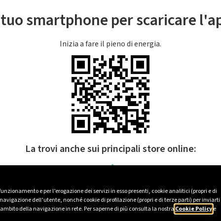
l tuo smartphone per scaricare l'
Inizia a fare il pieno di energia.
La trovi anche sui principali store online:
 funzionamento e per l’erogazione dei servizi in esso presenti, cookie analitici (propri e di
avigazione dell’utente, nonché cookie di profilazione (propri e di terze parti) per inviarti
’ambito della navigazione in rete. Per saperne di più consulta la nostra
Cookie Policy
e