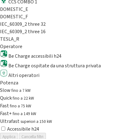
CCS COMBO 1
DOMESTIC_E
DOMESTIC_F
IEC_60309_2 three 32
IEC_60309_2 three 16
TESLA_R
Operatore
Be Charge accessibili h24
Be Charge ospitate da una struttura privata
Altri operatori
Potenza
Slow
fino a 7 kW
Quick
fino a 22 kW
Fast
fino a 75 kW
Fast+
fino a 149 kW
Ultrafast
superiori a 150 kW
Accessibile h24
Applica
Cancella filtri