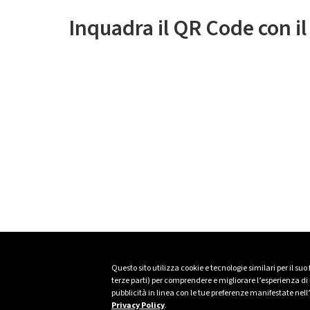
Inquadra il QR Code con i
Questo sito utilizza cookie e tecnologie similari per il suo
terze parti) per comprendere e migliorare l’esperienza di n
pubblicità in linea con le tue preferenze manifestate nell
Privacy Policy
.