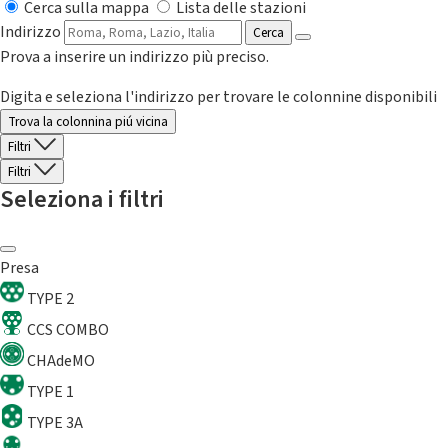
Cerca sulla mappa
Lista delle stazioni
Indirizzo
Cerca
Prova a inserire un indirizzo più preciso.
Digita e seleziona l'indirizzo per trovare le colonnine disponibili
Trova la colonnina piú vicina
Filtri
Filtri
Seleziona i filtri
Presa
TYPE 2
CCS COMBO
CHAdeMO
TYPE 1
TYPE 3A