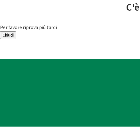
C'è
Per favore riprova piú tardi
Chiudi