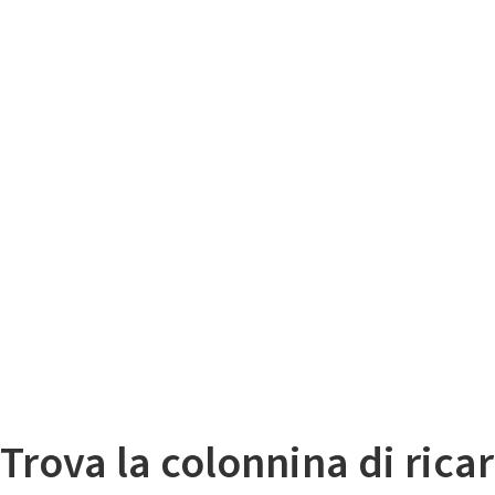
Il
Mappa colonnine di ricarica auto elettriche
Trova la colonnina di ricar