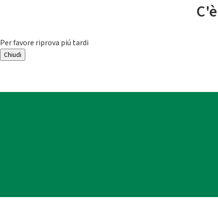
C'è
Per favore riprova piú tardi
Chiudi