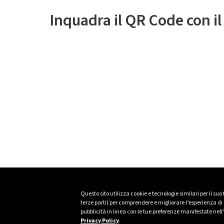
Inquadra il QR Code con i
Questo sito utilizza cookie e tecnologie similari per il suo
terze parti) per comprendere e migliorare l’esperienza di n
pubblicità in linea con le tue preferenze manifestate nell
Privacy Policy
.