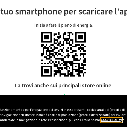
l tuo smartphone per scaricare l'
Inizia a fare il pieno di energia.
La trovi anche sui principali store online:
 funzionamento e per l’erogazione dei servizi in esso presenti, cookie analitici (propri e di
avigazione dell’utente, nonché cookie di profilazione (propri e di terze parti) per inviarti
’ambito della navigazione in rete. Per saperne di più consulta la nostra
Cookie Policy
e