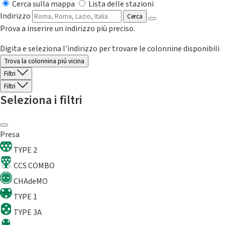
Cerca sulla mappa
Lista delle stazioni
Indirizzo
Cerca
Prova a inserire un indirizzo più preciso.
Digita e seleziona l'indirizzo per trovare le colonnine disponibili
Trova la colonnina piú vicina
Filtri
Filtri
Seleziona i filtri
Presa
TYPE 2
CCS COMBO
CHAdeMO
TYPE 1
TYPE 3A