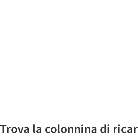
Il
Mappa colonnine di ricarica auto elettriche
Trova la colonnina di ricar