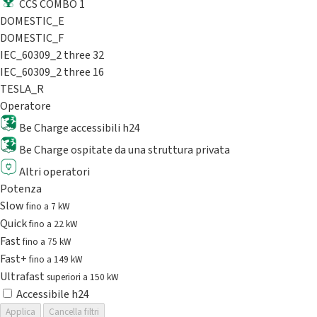
CCS COMBO 1
DOMESTIC_E
DOMESTIC_F
IEC_60309_2 three 32
IEC_60309_2 three 16
TESLA_R
Operatore
Be Charge accessibili h24
Be Charge ospitate da una struttura privata
Altri operatori
Potenza
Slow
fino a 7 kW
Quick
fino a 22 kW
Fast
fino a 75 kW
Fast+
fino a 149 kW
Ultrafast
superiori a 150 kW
Accessibile h24
Applica
Cancella filtri