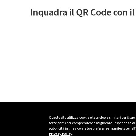
Inquadra il QR Code con i
Questo sito utilizza cookie e tecnologie similari per il suo
terze parti) per comprendere e migliorare l’esperienza di n
pubblicità in linea con le tue preferenze manifestate nell
Privacy Policy
.