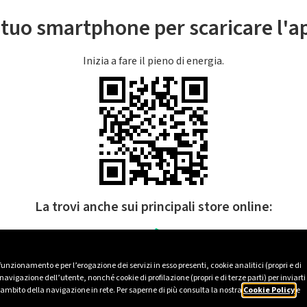
l tuo smartphone per scaricare l'
Inizia a fare il pieno di energia.
La trovi anche sui principali store online:
 funzionamento e per l’erogazione dei servizi in esso presenti, cookie analitici (propri e di
avigazione dell’utente, nonché cookie di profilazione (propri e di terze parti) per inviarti
’ambito della navigazione in rete. Per saperne di più consulta la nostra
Cookie Policy
e