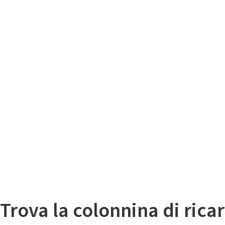
Il
Mappa colonnine di ricarica auto elettriche
Trova la colonnina di ricar