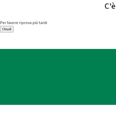
C'è
Per favore riprova piú tardi
Chiudi