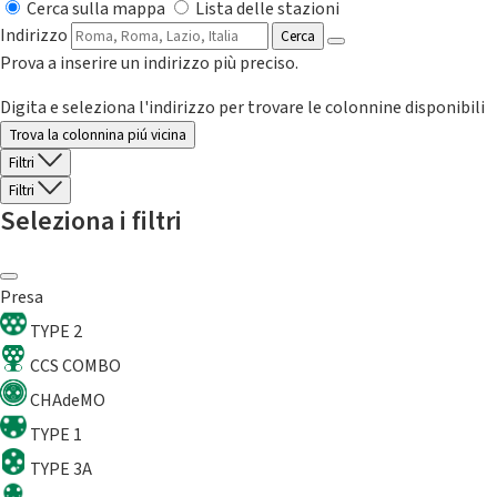
Cerca sulla mappa
Lista delle stazioni
Indirizzo
Cerca
Prova a inserire un indirizzo più preciso.
Digita e seleziona l'indirizzo per trovare le colonnine disponibili
Trova la colonnina piú vicina
Filtri
Filtri
Seleziona i filtri
Presa
TYPE 2
CCS COMBO
CHAdeMO
TYPE 1
TYPE 3A