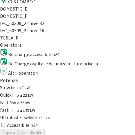
CCS COMBO 1
DOMESTIC_E
DOMESTIC_F
IEC_60309_2 three 32
IEC_60309_2 three 16
TESLA_R
Operatore
Be Charge accessibili h24
Be Charge ospitate da una struttura privata
Altri operatori
Potenza
Slow
fino a 7 kW
Quick
fino a 22 kW
Fast
fino a 75 kW
Fast+
fino a 149 kW
Ultrafast
superiori a 150 kW
Accessibile h24
Applica
Cancella filtri