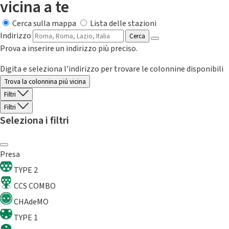
vicina a te
Cerca sulla mappa
Lista delle stazioni
Indirizzo
Cerca
Prova a inserire un indirizzo più preciso.
Digita e seleziona l'indirizzo per trovare le colonnine disponibili
Trova la colonnina piú vicina
Filtri
Filtri
Seleziona i filtri
Presa
TYPE 2
CCS COMBO
CHAdeMO
TYPE 1