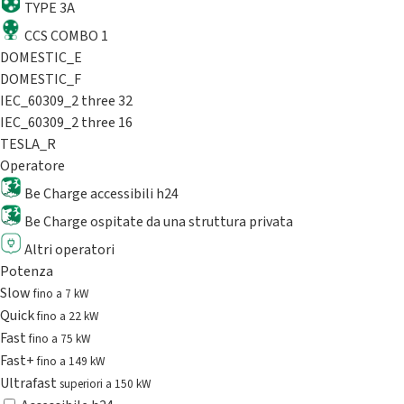
TYPE 3A
CCS COMBO 1
DOMESTIC_E
DOMESTIC_F
IEC_60309_2 three 32
IEC_60309_2 three 16
TESLA_R
Operatore
Be Charge accessibili h24
Be Charge ospitate da una struttura privata
Altri operatori
Potenza
Slow
fino a 7 kW
Quick
fino a 22 kW
Fast
fino a 75 kW
Fast+
fino a 149 kW
Ultrafast
superiori a 150 kW