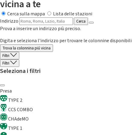
vicina a te
Cerca sulla mappa
Lista delle stazioni
Indirizzo
Cerca
Prova a inserire un indirizzo più preciso.
Digita e seleziona l'indirizzo per trovare le colonnine disponibili
Trova la colonnina piú vicina
Filtri
Filtri
Seleziona i filtri
Presa
TYPE 2
CCS COMBO
CHAdeMO
TYPE 1