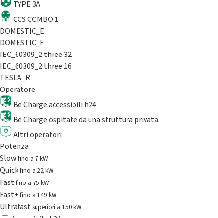
TYPE 3A
CCS COMBO 1
DOMESTIC_E
DOMESTIC_F
IEC_60309_2 three 32
IEC_60309_2 three 16
TESLA_R
Operatore
Be Charge accessibili h24
Be Charge ospitate da una struttura privata
Altri operatori
Potenza
Slow
fino a 7 kW
Quick
fino a 22 kW
Fast
fino a 75 kW
Fast+
fino a 149 kW
Ultrafast
superiori a 150 kW