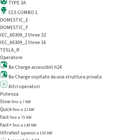
TYPE 3A
CCS COMBO 1
DOMESTIC_E
DOMESTIC_F
IEC_60309_2 three 32
IEC_60309_2 three 16
TESLA_R
Operatore
Be Charge accessibili h24
Be Charge ospitate da una struttura privata
Altri operatori
Potenza
Slow
fino a 7 kW
Quick
fino a 22 kW
Fast
fino a 75 kW
Fast+
fino a 149 kW
Ultrafast
superiori a 150 kW