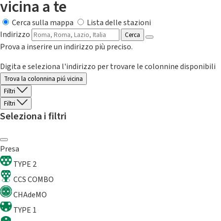
vicina a te
Cerca sulla mappa
Lista delle stazioni
Indirizzo
Cerca
Prova a inserire un indirizzo più preciso.
Digita e seleziona l'indirizzo per trovare le colonnine disponibili
Trova la colonnina piú vicina
Filtri
Filtri
Seleziona i filtri
Presa
TYPE 2
CCS COMBO
CHAdeMO
TYPE 1