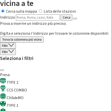
vicina a te
Cerca sulla mappa
Lista delle stazioni
Indirizzo
Cerca
Prova a inserire un indirizzo più preciso.
Digita e seleziona l'indirizzo per trovare le colonnine disponibili
Trova la colonnina piú vicina
Filtri
Filtri
Seleziona i filtri
Presa
TYPE 2
CCS COMBO
CHAdeMO
TYPE 1