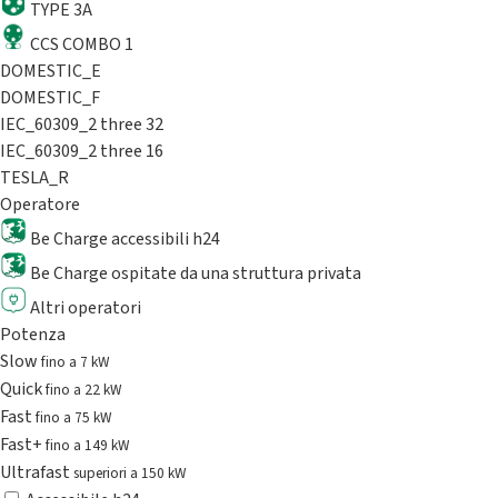
TYPE 3A
CCS COMBO 1
DOMESTIC_E
DOMESTIC_F
IEC_60309_2 three 32
IEC_60309_2 three 16
TESLA_R
Operatore
Be Charge accessibili h24
Be Charge ospitate da una struttura privata
Altri operatori
Potenza
Slow
fino a 7 kW
Quick
fino a 22 kW
Fast
fino a 75 kW
Fast+
fino a 149 kW
Ultrafast
superiori a 150 kW