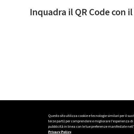
Inquadra il QR Code con i
Questo sito utilizza cookie e tecnologie similari per il suo
terze parti) per comprendere e migliorare l’esperienza di n
pubblicità in linea con le tue preferenze manifestate nell
Privacy Policy
.