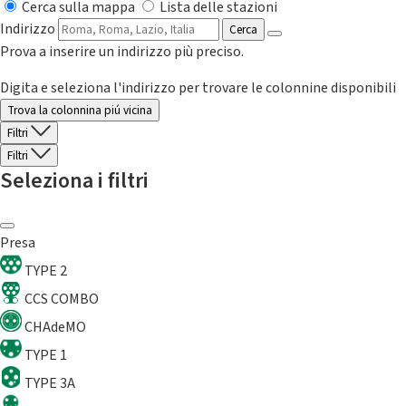
Cerca sulla mappa
Lista delle stazioni
Indirizzo
Cerca
Prova a inserire un indirizzo più preciso.
Digita e seleziona l'indirizzo per trovare le colonnine disponibili
Trova la colonnina piú vicina
Filtri
Filtri
Seleziona i filtri
Presa
TYPE 2
CCS COMBO
CHAdeMO
TYPE 1
TYPE 3A