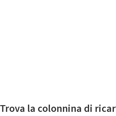
Il
Mappa colonnine di ricarica auto elettriche
Trova la colonnina di ricar