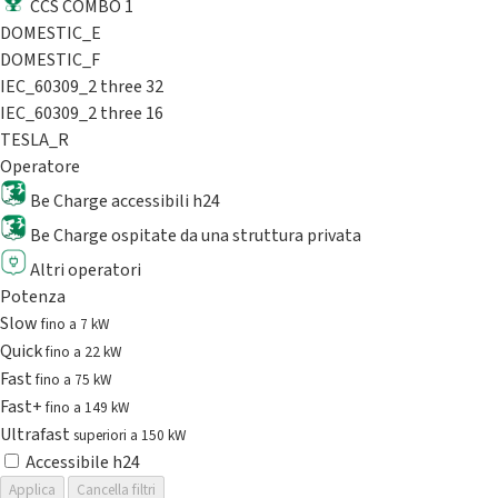
CCS COMBO 1
DOMESTIC_E
DOMESTIC_F
IEC_60309_2 three 32
IEC_60309_2 three 16
TESLA_R
Operatore
Be Charge accessibili h24
Be Charge ospitate da una struttura privata
Altri operatori
Potenza
Slow
fino a 7 kW
Quick
fino a 22 kW
Fast
fino a 75 kW
Fast+
fino a 149 kW
Ultrafast
superiori a 150 kW
Accessibile h24
Applica
Cancella filtri