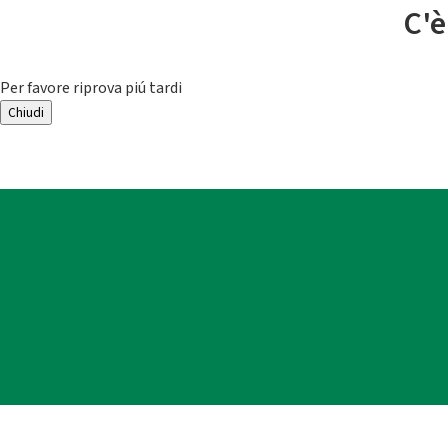
C'è
Per favore riprova piú tardi
Chiudi