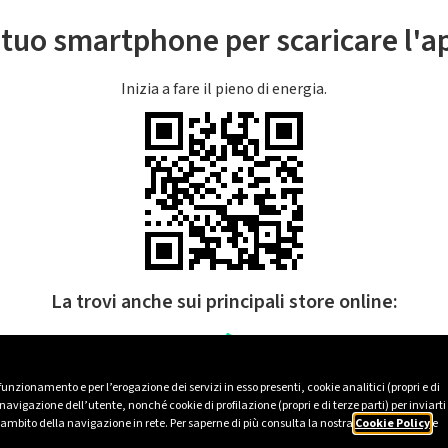
l tuo smartphone per scaricare l'
Inizia a fare il pieno di energia.
La trovi anche sui principali store online:
 funzionamento e per l’erogazione dei servizi in esso presenti, cookie analitici (propri e di
avigazione dell’utente, nonché cookie di profilazione (propri e di terze parti) per inviarti
’ambito della navigazione in rete. Per saperne di più consulta la nostra
Cookie Policy
e