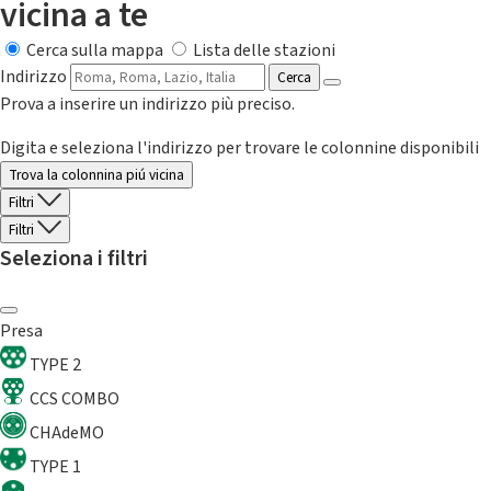
vicina a te
Cerca sulla mappa
Lista delle stazioni
Indirizzo
Cerca
Prova a inserire un indirizzo più preciso.
Digita e seleziona l'indirizzo per trovare le colonnine disponibili
Trova la colonnina piú vicina
Filtri
Filtri
Seleziona i filtri
Presa
TYPE 2
CCS COMBO
CHAdeMO
TYPE 1