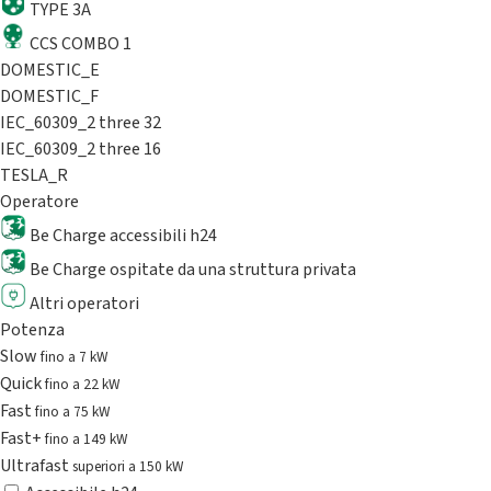
TYPE 3A
CCS COMBO 1
DOMESTIC_E
DOMESTIC_F
IEC_60309_2 three 32
IEC_60309_2 three 16
TESLA_R
Operatore
Be Charge accessibili h24
Be Charge ospitate da una struttura privata
Altri operatori
Potenza
Slow
fino a 7 kW
Quick
fino a 22 kW
Fast
fino a 75 kW
Fast+
fino a 149 kW
Ultrafast
superiori a 150 kW