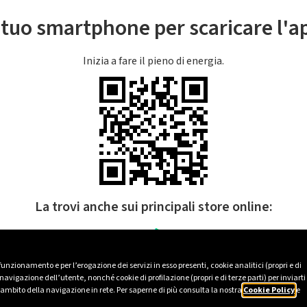
l tuo smartphone per scaricare l'
Inizia a fare il pieno di energia.
La trovi anche sui principali store online:
 funzionamento e per l’erogazione dei servizi in esso presenti, cookie analitici (propri e di
avigazione dell’utente, nonché cookie di profilazione (propri e di terze parti) per inviarti
’ambito della navigazione in rete. Per saperne di più consulta la nostra
Cookie Policy
e