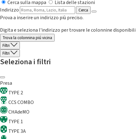
Cerca sulla mappa
Lista delle stazioni
Indirizzo
Cerca
Prova a inserire un indirizzo più preciso.
Digita e seleziona l'indirizzo per trovare le colonnine disponibili
Trova la colonnina piú vicina
Filtri
Filtri
Seleziona i filtri
Presa
TYPE 2
CCS COMBO
CHAdeMO
TYPE 1
TYPE 3A