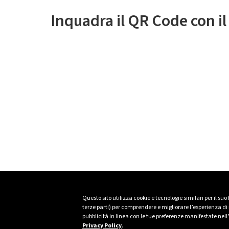
Inquadra il QR Code con i
Questo sito utilizza cookie e tecnologie similari per il suo
terze parti) per comprendere e migliorare l’esperienza di n
pubblicità in linea con le tue preferenze manifestate nell
Privacy Policy
.