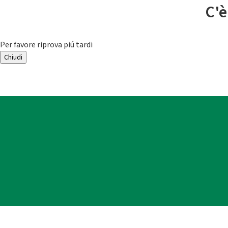
C'è
Per favore riprova piú tardi
Chiudi