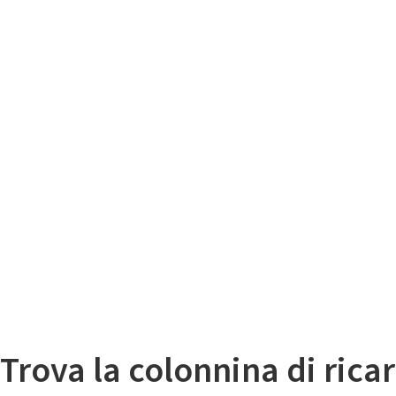
Il
Mappa colonnine di ricarica auto elettriche
Trova la colonnina di ricar