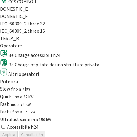
CCS COMBO 1
DOMESTIC_E
DOMESTIC_F
IEC_60309_2 three 32
IEC_60309_2 three 16
TESLA_R
Operatore
Be Charge accessibili h24
Be Charge ospitate da una struttura privata
Altri operatori
Potenza
Slow
fino a 7 kW
Quick
fino a 22 kW
Fast
fino a 75 kW
Fast+
fino a 149 kW
Ultrafast
superiori a 150 kW
Accessibile h24
Applica
Cancella filtri