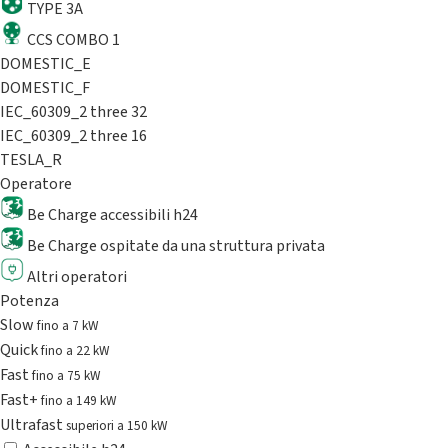
TYPE 3A
CCS COMBO 1
DOMESTIC_E
DOMESTIC_F
IEC_60309_2 three 32
IEC_60309_2 three 16
TESLA_R
Operatore
Be Charge accessibili h24
Be Charge ospitate da una struttura privata
Altri operatori
Potenza
Slow
fino a 7 kW
Quick
fino a 22 kW
Fast
fino a 75 kW
Fast+
fino a 149 kW
Ultrafast
superiori a 150 kW