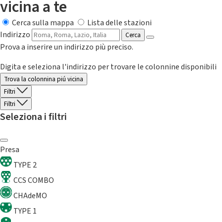
vicina a te
Cerca sulla mappa
Lista delle stazioni
Indirizzo
Cerca
Prova a inserire un indirizzo più preciso.
Digita e seleziona l'indirizzo per trovare le colonnine disponibili
Trova la colonnina piú vicina
Filtri
Filtri
Seleziona i filtri
Presa
TYPE 2
CCS COMBO
CHAdeMO
TYPE 1